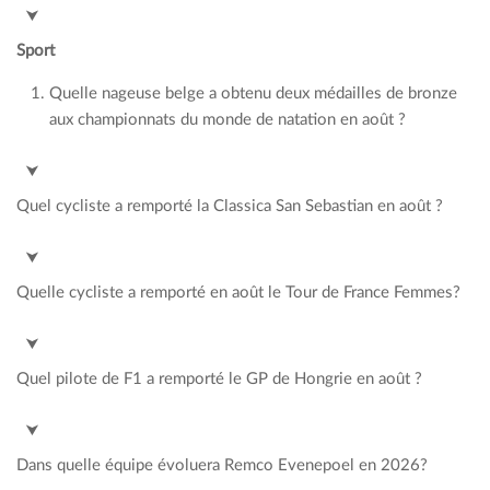
Liam Neeson
⮟
Sport
Quelle nageuse belge a obtenu deux médailles de bronze
aux championnats du monde de natation en août ?
Roes Vanotterdijk
⮟
Quel cycliste a remporté la Classica San Sebastian en août ?
Giulio Ciccone
⮟
Quelle cycliste a remporté en août le Tour de France Femmes?
Pauline Ferrand-Prévot
⮟
Quel pilote de F1 a remporté le GP de Hongrie en août ?
Lando Norris
⮟
Dans quelle équipe évoluera Remco Evenepoel en 2026?