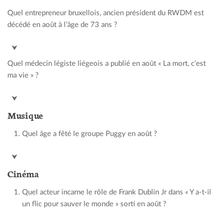
Quel entrepreneur bruxellois, ancien président du RWDM est
décédé en août à l’âge de 73 ans ?
Johan Vermeersch
⮟
Quel médecin légiste liégeois a publié en août « La mort, c’est
ma vie » ?
Philippe Boxho
⮟
Musique
Quel âge a fêté le groupe Puggy en août ?
20 ans
⮟
Cinéma
Quel acteur incarne le rôle de Frank Dublin Jr dans « Y a-t-il
un flic pour sauver le monde » sorti en août ?