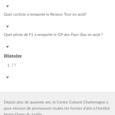
Red Bull Bora (Anisimova)
⮟
Quel cycliste a remporté le Reneco Tour en août?
Arnaud de Lie
⮟
Quel pilote de F1 a remporté le GP des Pays-Bas en août ?
Oscar Piastri
⮟
Histoire
? ?
?
⮟
Depuis plus de quarante ans, le Centre Culturel Charlemagne a
pour mission de promouvoir toutes les formes d’arts à l’Institut
Notre-Dame de Jupille.