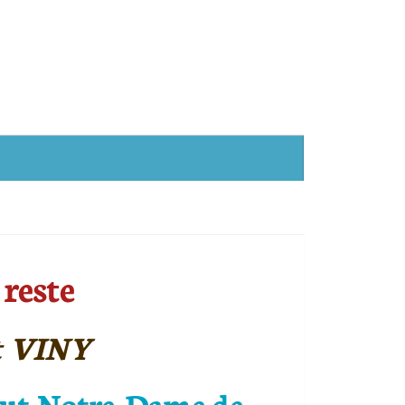
 reste
t VINY
itut Notre-Dame de