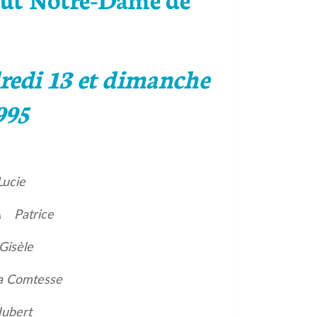
dredi 13 et dimanche
995
ucie
 Patrice
isèle
a Comtesse
ubert