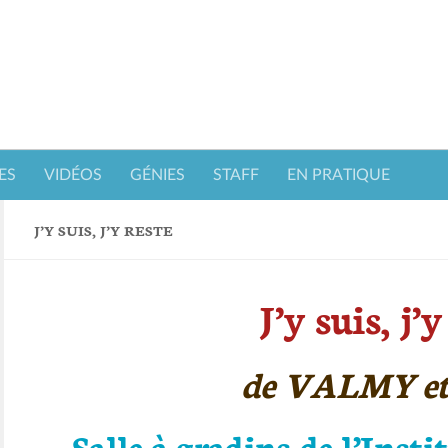
ES
VIDÉOS
GÉNIES
STAFF
EN PRATIQUE
J’Y SUIS, J’Y RESTE
J’y suis, j’y
de VALMY e
Salle à gradins de l’Inst