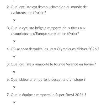
Quel cycliste est devenu champion du monde de
cyclocross en février ?
Mathieu van der Poel
⮟
Quelle cycliste belge a remporté deux titres aux
championnats d’Europe sur piste en février?
Lotte Kopecky
⮟
Où se sont déroulés les Jeux Olympiques d’hiver 2026 ?
Milan – Cortina
⮟
Quel cycliste a remporté le tour de Valence en février?
Remco Evenepoel
⮟
Quel skieur a remporté la descente olympique ?
Franjo von Allman
⮟
Quelle équipe a remporté le Super-Bowl 2026 ?
Seattle Seahawks
⮟