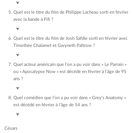
L’infiltré
⮟
Quel est le titre du film de Philippe Lacheau sorti en février
avec la bande à Fifi ?
Marsupilami
⮟
Quel est le titre du film de Josh Safdie sorti en février avec
Timothée Chalamet et Gwyneth Paltrow ?
Marty supreme
⮟
Quel acteur américain que l’on a pu voir dans « Le Parrain »
ou « Apocalypse Now » est décédé en février à l’âge de 95
ans ?
Robert Duval
⮟
Quel comédien que l’on a pu voir dans « Grey’s Anatomy »
est décédé en février à l’âge de 54 ans ?
Eric Dane
⮟
Césars