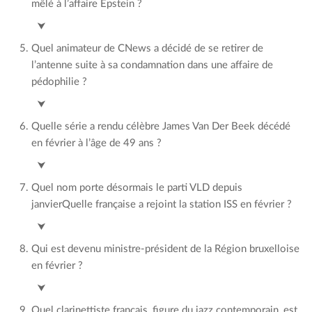
mêlé à l’affaire Epstein ?
Jack Lang
⮟
Quel animateur de CNews a décidé de se retirer de
l’antenne suite à sa condamnation dans une affaire de
pédophilie ?
Jean-Marc Morandini
⮟
Quelle série a rendu célèbre James Van Der Beek décédé
en février à l’âge de 49 ans ?
Dawson
⮟
Quel nom porte désormais le parti VLD depuis
janvierQuelle française a rejoint la station ISS en février ?
Sophie Adenot
⮟
Qui est devenu ministre-président de la Région bruxelloise
en février ?
Boris Dilliès
⮟
Quel clarinettiste français, figure du jazz contemporain, est