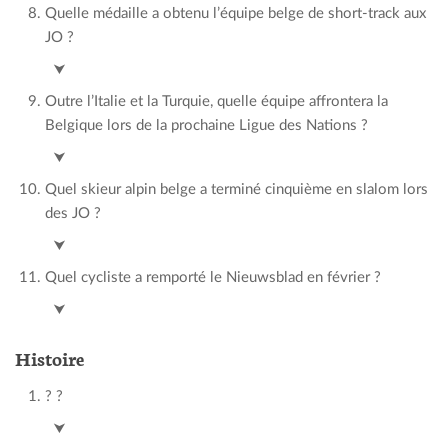
Quelle médaille a obtenu l’équipe belge de short-track aux
JO ?
Bronze
⮟
Outre l’Italie et la Turquie, quelle équipe affrontera la
Belgique lors de la prochaine Ligue des Nations ?
France
⮟
Quel skieur alpin belge a terminé cinquième en slalom lors
des JO ?
Armand Marchant
⮟
Quel cycliste a remporté le Nieuwsblad en février ?
Mathieu van der Poel
⮟
Histoire
? ?
?
⮟