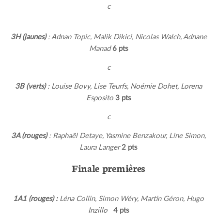
c
3H (jaunes)
: Adnan Topic, Malik Dikici, Nicolas Walch, Adnane
Manad
6 pts
c
3B (verts)
: Louise Bovy, Lise Teurfs, Noémie Dohet, Lorena
Esposito
3 pts
c
3A (rouges)
: Raphaël Detaye, Yasmine Benzakour, Line Simon,
Laura Langer
2 pts
Finale premières
1A1 (rouges) :
Léna Collin, Simon Wéry, Martin Géron, Hugo
Inzillo
4 pts