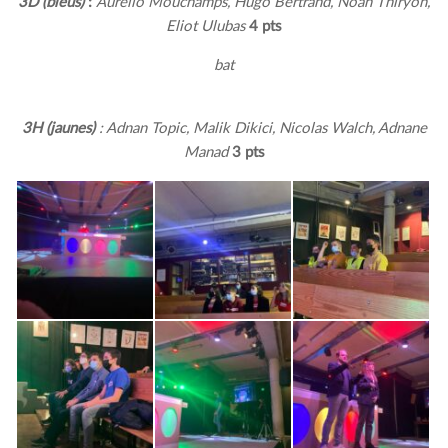
3D
(bleus)
:
Aurélio Mouchamps, Hugo Bertrand, Noah Thiryon,
Eliot Ulubas
4 pts
bat
3H (jaunes)
: Adnan Topic, Malik Dikici, Nicolas Walch, Adnane
Manad
3 pts