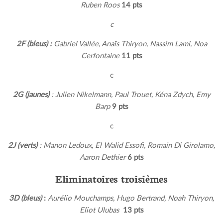
Ruben Roos
14 pts
c
2F (bleus) :
Gabriel Vallée, Anaïs Thiryon, Nassim Lami, Noa
Cerfontaine
11 pts
c
2G (jaunes)
: Julien Nikelmann, Paul Trouet, Kéna Zdych, Emy
Barp
9 pts
c
2J (verts)
: Manon Ledoux, El Walid Essofi, Romain Di Girolamo,
Aaron Dethier
6 pts
Eliminatoires troisièmes
3D
(bleus)
:
Aurélio Mouchamps, Hugo Bertrand, Noah Thiryon,
Eliot Ulubas
13 pts