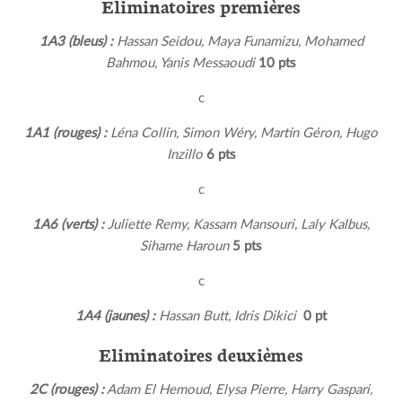
Eliminatoires premières
1A3 (bleus) :
Hassan Seidou, Maya Funamizu, Mohamed
Bahmou, Yanis Messaoudi
10 pts
c
1A1 (rouges) :
Léna Collin, Simon Wéry, Martin Géron, Hugo
Inzillo
6 pts
c
1A6 (verts) :
Juliette Remy, Kassam Mansouri, Laly Kalbus,
Sihame Haroun
5 pts
c
1A4 (jaunes) :
Hassan Butt, Idris Dikici
0 pt
Eliminatoires deuxièmes
2C (rouges) :
Adam El Hemoud, Elysa Pierre, Harry Gaspari,