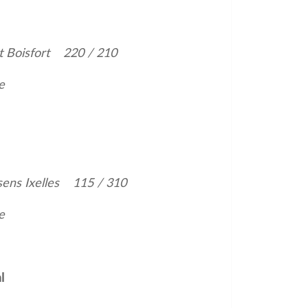
rt Boisfort 220 / 210
e
ssens Ixelles 115 / 310
e
l