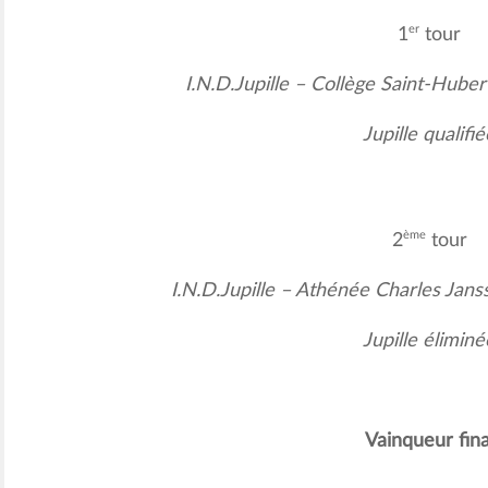
er
1
tour
I.N.D.Jupille – Collège Saint-Hube
Jupille qualifié
ème
2
tour
I.N.D.Jupille – Athénée Charles Jan
Jupille éliminé
Vainqueur fina