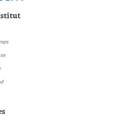
stitut
mps
sse
e
nd
es