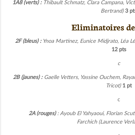
1A8 (verts) :
Thibault Schmatz
, Clara Campana, Vict
Bertrand)
3 pt
Eliminatoires d
2F (bleus) :
Ynoa Martinez, Eunice Midjrato, Léa L
12 pts
c
2B (jaunes) :
Gaelle Vetters
, Yassine Ouchem, Rayan
Tricot)
1 pt
c
2A
(rouges)
: Ayoub El Yahyaoui, Florian Scut
Farchich (Laurence Verl