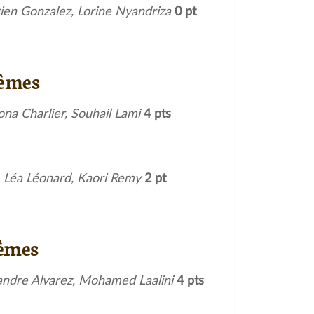
rien Gonzalez, Lorine Nyandriza
0 pt
ièmes
ona Charlier, Souhail Lami
4 pts
, Léa Léonard, Kaori Remy
2 pt
ièmes
exandre Alvarez, Mohamed Laalini
4 pts