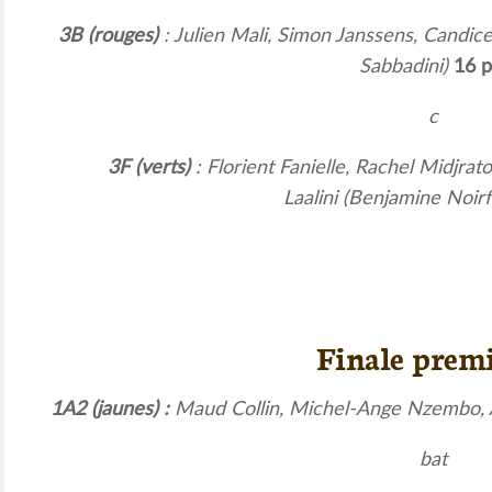
3B (rouges)
: Julien Mali, Simon Janssens, Candi
Sabbadini)
16 p
c
3F (verts)
: Florient Fanielle, Rachel Midjra
Laalini (Benjamine Noirf
Finale premi
1A2 (jaunes) :
Maud Collin, Michel-Ange Nzembo, A
bat