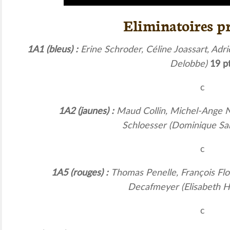
Eliminatoires p
1A1 (bleus) :
Erine Schroder
, Céline Joassart, Ad
Delobbe)
19 p
c
1A2 (jaunes) :
Maud Collin
, Michel-Ange N
Schloesser (Dominique Sa
c
1A5 (rouges) :
Thomas Penelle
, François Fl
Decafmeyer (Elisabeth 
c