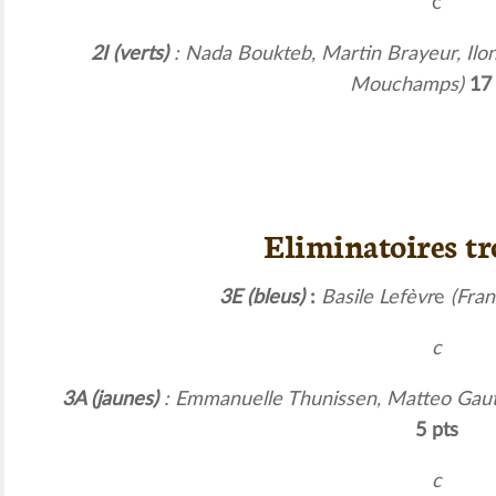
c
2I (verts)
: Nada Boukteb, Martin Brayeur, Ilon
Mouchamps)
17 
Eliminatoires tr
3E
(bleus)
:
Basile Lefèvr
e
(Fran
c
3A (jaunes)
: Emmanuelle Thunissen, Matteo Gauth
5
pts
c