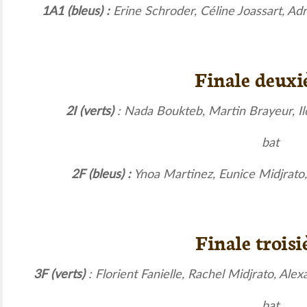
1A1 (bleus) :
Erine Schroder, Céline Joassart, Ad
Finale deux
2I (verts)
: Nada Boukteb, Martin Brayeur, Il
bat
2F (bleus) :
Ynoa Martinez, Eunice Midjrato
Finale trois
3F (verts)
: Florient Fanielle, Rachel Midjrato, Al
bat