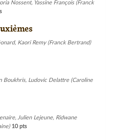
oria Nossent, Yassine François (Franck
s
euxièmes
éonard, Kaori Remy (Franck Bertrand)
 Boukhris, Ludovic Delattre (Caroline
enaire, Julien Lejeune, Ridwane
aine)
10 pts