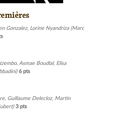
remières
rien Gonzalez, Lorine Nyandriza (Marc
ts
zembo, Asmae Boudlal, Elisa
bbadini)
6 pts
ore, Guillaume Delecloz, Martin
Hubert)
3 pts