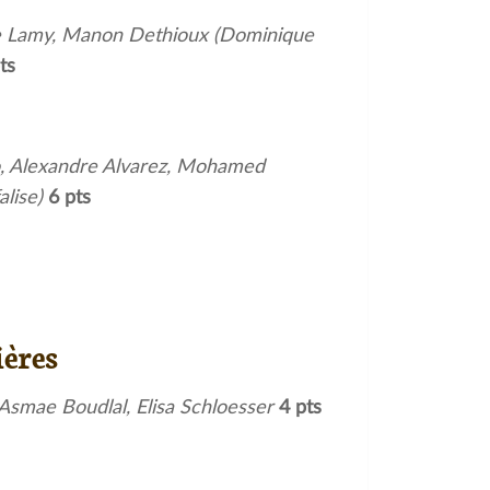
ce Lamy, Manon Dethioux (Dominique
ts
to, Alexandre Alvarez, Mohamed
alise)
6
pts
ères
smae Boudlal, Elisa Schloesser
4
pts