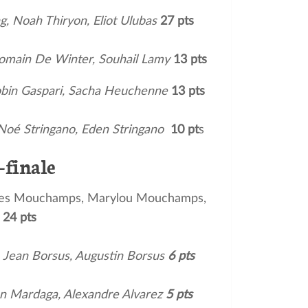
, Noah Thiryon, Eliot Ulubas
27 pts
Romain De Winter, Souhail Lamy
13 pts
Robin Gaspari, Sacha Heuchenne
13 pts
 Noé Stringano, Eden Stringano
10 pt
s
finale
es Mouchamps, Marylou Mouchamps,
24 pts
, Jean Borsus, Augustin Borsus
6 pts
den Mardaga, Alexandre Alvarez
5 pts