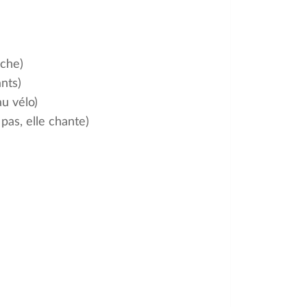
iche)
nts)
u vélo)
 pas, elle chante)