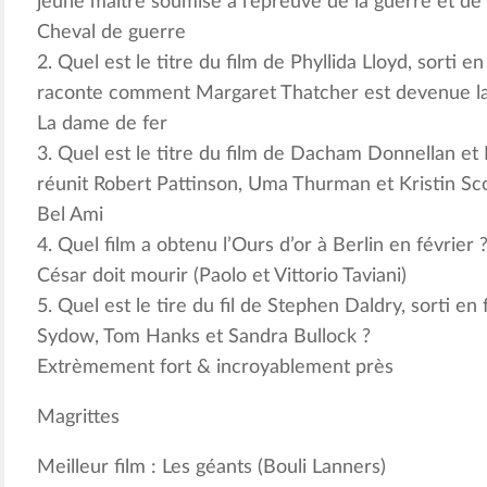
jeune maître soumise à l’épreuve de la guerre et de 
Cheval de guerre
2. Quel est le titre du film de Phyllida Lloyd, sorti e
raconte comment Margaret Thatcher est devenue l
La dame de fer
3. Quel est le titre du film de Dacham Donnellan et 
réunit Robert Pattinson, Uma Thurman et Kristin Sc
Bel Ami
4. Quel film a obtenu l’Ours d’or à Berlin en février 
César doit mourir (Paolo et Vittorio Taviani)
5. Quel est le tire du fil de Stephen Daldry, sorti 
Sydow, Tom Hanks et Sandra Bullock ?
Extrèmement fort & incroyablement près
Magrittes
Meilleur film : Les géants (Bouli Lanners)