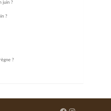
 juin ?
in ?
 règne ?