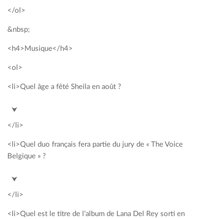
</ol>
&nbsp;
<h4>Musique</h4>
<ol>
<li>Quel âge a fêté Sheila en août ?
<span style= »color: #00a2c3; »>70 ans</span>
⮟
</li>
<li>Quel duo français fera partie du jury de « The Voice
Belgique » ?
<span style= »color: #00a2c3; »>Cats on trees</span>
⮟
</li>
<li>Quel est le titre de l’album de Lana Del Rey sorti en