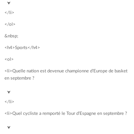
<span style= »color: #00a2c3; »>Premiers crus</span>
⮟
</li>
</ol>
&nbsp;
<h4>Sports</h4>
<ol>
<li>Quelle nation est devenue championne d’Europe de basket
en septembre ?
<span style= »color: #00a2c3; »>Espagne</span>
⮟
</li>
<li>Quel cycliste a remporté le Tour d’Espagne en septembre ?
<span style= »color: #00a2c3; »>Fabio Aru</span>
⮟