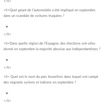
</li>
<li>Quel géant de l’automobile a été impliqué en septembre
dans un scandale de voitures truquées ?
<span style= »color: #00a2c3; »>VW</span>
⮟
</li>
<li>Dans quelle région de l’Espagne, des élections ont-elles
donné en septembre la majorité absolue aux indépendantistes ?
<span style= »color: #00a2c3; »>Catalogne</span>
⮟
</li>
<li> Quel est le nom du parc bruxellois dans lequel ont campé
des migrants syriens et irakiens en septembre ?
<span style= »color: #00a2c3; »>Parc Maximilien</span>
⮟
</li>