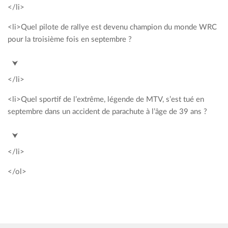
</li>
<li>Quel pilote de rallye est devenu champion du monde WRC
pour la troisième fois en septembre ?
<span style= »color: #00a2c3; »>Sébastien Ogier</span>
⮟
</li>
<li>Quel sportif de l’extrême, légende de MTV, s’est tué en
septembre dans un accident de parachute à l’âge de 39 ans ?
<span style= »color: #00a2c3; »>Erik Roner</span>
⮟
</li>
</ol>