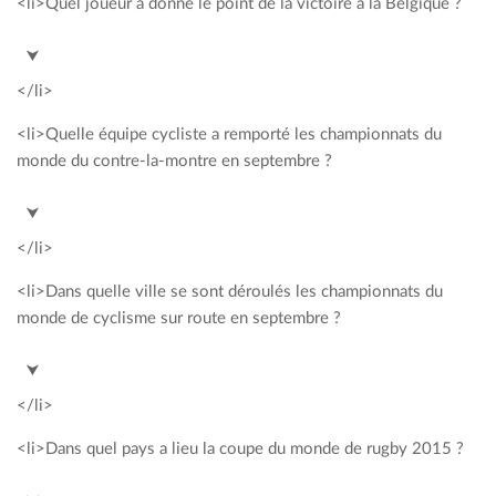
<li>Quel joueur a donné le point de la victoire à la Belgique ?
<span style= »color: #00a2c3; »>Steve Darcis</span>
⮟
</li>
<li>Quelle équipe cycliste a remporté les championnats du
monde du contre-la-montre en septembre ?
<span style= »color: #00a2c3; »>BMC</span>
⮟
</li>
<li>Dans quelle ville se sont déroulés les championnats du
monde de cyclisme sur route en septembre ?
<span style= »color: #00a2c3; »>Richmond</span>
⮟
</li>
<li>Dans quel pays a lieu la coupe du monde de rugby 2015 ?
<span style= »color: #00a2c3; »>Angleterre</span>