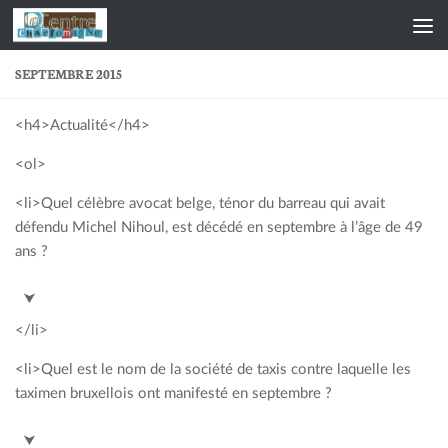
Skip to content
SEPTEMBRE 2015
<h4>Actualité</h4>
<ol>
<li>Quel célèbre avocat belge, ténor du barreau qui avait
défendu Michel Nihoul, est décédé en septembre à l’âge de 49
ans ?
<span style= »color: #00a2c3; »>Clément de Cléty</span>
⮟
</li>
<li>Quel est le nom de la société de taxis contre laquelle les
taximen bruxellois ont manifesté en septembre ?
<span style= »color: #00a2c3; »>Uber</span>
⮟