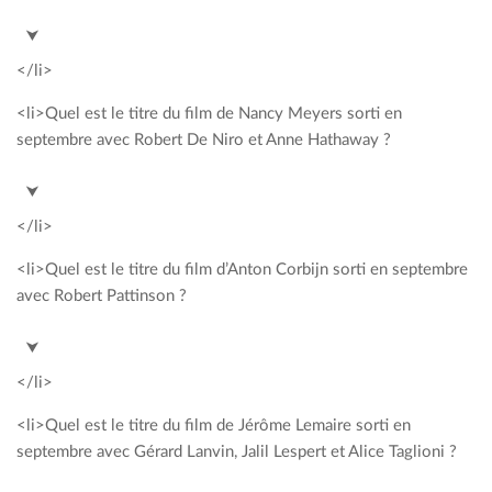
<span style= »color: #00a2c3; »>Maryland</span>
⮟
</li>
<li>Quel est le titre du film de Nancy Meyers sorti en
septembre avec Robert De Niro et Anne Hathaway ?
<span style= »color: #00a2c3; »>Le nouveau stagiaire</span>
⮟
</li>
<li>Quel est le titre du film d’Anton Corbijn sorti en septembre
avec Robert Pattinson ?
<span style= »color: #00a2c3; »>Life</span>
⮟
</li>
<li>Quel est le titre du film de Jérôme Lemaire sorti en
septembre avec Gérard Lanvin, Jalil Lespert et Alice Taglioni ?