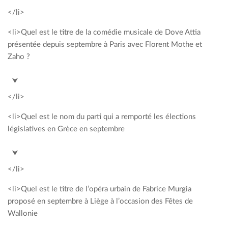
</li>
<li>Quel est le titre de la comédie musicale de Dove Attia
présentée depuis septembre à Paris avec Florent Mothe et
Zaho ?
<span style= »color: #00a2c3; »>Le Roi Arthur</span>
⮟
</li>
<li>Quel est le nom du parti qui a remporté les élections
législatives en Grèce en septembre
<span style= »color: #00a2c3; »>Syriza</span>
⮟
</li>
<li>Quel est le titre de l’opéra urbain de Fabrice Murgia
proposé en septembre à Liège à l’occasion des Fêtes de
Wallonie