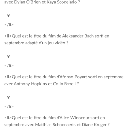
avec Dylan O’Brien et Kaya Scodelario ?
<span style= »color: #00a2c3; »>Le labyrinthe – La terre
⮟
brûlée</span>
</li>
<li>Quel est le titre du film de Aleksander Bach sorti en
septembre adapté d’un jeu vidéo ?
<span style= »color: #00a2c3; »>Hitman agent 47</span>
⮟
</li>
<li>Quel est le titre du film d’Afonso Poyart sorti en septembre
avec Anthony Hopkins et Colin Farrell ?
<span style= »color: #00a2c3; »>Prémonitions</span>
⮟
</li>
<li>Quel est le titre du film d’Alice Winocour sorti en
septembre avec Matthias Schoenaerts et Diane Kruger ?