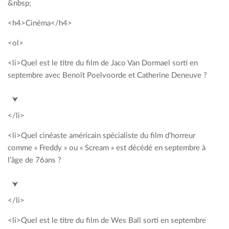
&nbsp;
<h4>Cinéma</h4>
<ol>
<li>Quel est le titre du film de Jaco Van Dormael sorti en
septembre avec Benoît Poelvoorde et Catherine Deneuve ?
<span style= »color: #00a2c3; »>Le tout nouveau
⮟
testament</span>
</li>
<li>Quel cinéaste américain spécialiste du film d’horreur
comme « Freddy » ou « Scream » est décédé en septembre à
l’âge de 76ans ?
<span style= »color: #00a2c3; »>Wes Craven</span>
⮟
</li>
<li>Quel est le titre du film de Wes Ball sorti en septembre