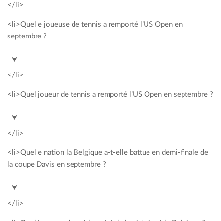
</li>
<li>Quelle joueuse de tennis a remporté l’US Open en
septembre ?
<span style= »color: #00a2c3; »>Flavia Pennetta</span>
⮟
</li>
<li>Quel joueur de tennis a remporté l’US Open en septembre ?
<span style= »color: #00a2c3; »>Novak Djokovic</span>
⮟
</li>
<li>Quelle nation la Belgique a-t-elle battue en demi-finale de
la coupe Davis en septembre ?
<span style= »color: #00a2c3; »>Argentine</span>
⮟
</li>