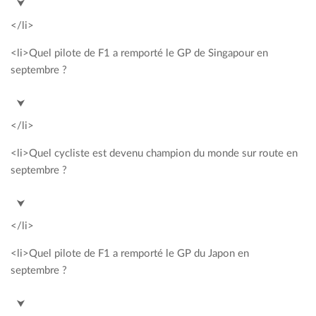
⮟
</li>
<li>Quel pilote de F1 a remporté le GP de Singapour en
septembre ?
<span style= »color: #00a2c3; »>Sebastian Vettel</span>
⮟
</li>
<li>Quel cycliste est devenu champion du monde sur route en
septembre ?
<span style= »color: #00a2c3; »>Peter Sagan</span>
⮟
</li>
<li>Quel pilote de F1 a remporté le GP du Japon en
septembre ?
<span style= »color: #00a2c3; »>Lewis Hamilton</span>
⮟