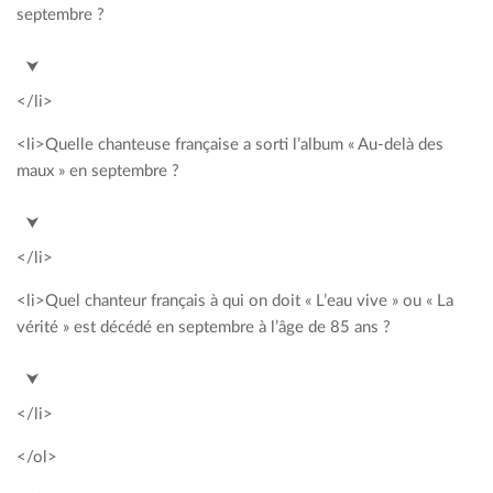
septembre ?
<span style= »color: #00a2c3; »>Honeyman</span>
⮟
</li>
<li>Quelle chanteuse française a sorti l’album « Au-delà des
maux » en septembre ?
<span style= »color: #00a2c3; »>Chimène Badi</span>
⮟
</li>
<li>Quel chanteur français à qui on doit « L’eau vive » ou « La
vérité » est décédé en septembre à l’âge de 85 ans ?
<span style= »color: #00a2c3; »>Guy Béart</span>
⮟
</li>
</ol>