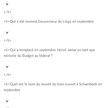
<span style= »color: #00a2c3; »>Karbon Kabaret</span>
⮟
</li>
<li>Qui a été nommé Gouverneur de Liège en septembre
<span style= »color: #00a2c3; »>Hervé Jamar</span>
⮟
</li>
<li>Qui a remplacé en septembre Hervé Jamar en tant que
ministre du Budget au fédéral ?
<span style= »color: #00a2c3; »>Sophie Wilmès</span>
⮟
</li>
<li>Quel est le nom du musée du train ouvert à Schaerbeek en
septembre
<span style= »color: #00a2c3; »>Train Worl</span>
⮟