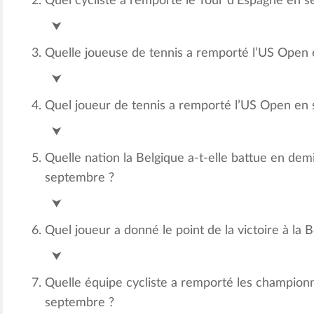
Quel cycliste a remporté le Tour d’Espagne en 
Fabio Aru
⮟
Quelle joueuse de tennis a remporté l’US Open
Flavia Pennetta
⮟
Quel joueur de tennis a remporté l’US Open en
Novak Djokovic
⮟
Quelle nation la Belgique a-t-elle battue en dem
septembre ?
Argentine
⮟
Quel joueur a donné le point de la victoire à la B
Steve Darcis
⮟
Quelle équipe cycliste a remporté les champio
septembre ?