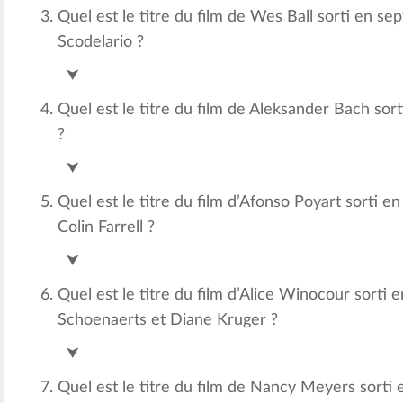
Quel est le titre du film de Wes Ball sorti en 
Scodelario ?
Le labyrinthe – La terre brûlée
⮟
Quel est le titre du film de Aleksander Bach sor
?
Hitman agent 47
⮟
Quel est le titre du film d’Afonso Poyart sorti
Colin Farrell ?
Prémonitions
⮟
Quel est le titre du film d’Alice Winocour sorti
Schoenaerts et Diane Kruger ?
Maryland
⮟
Quel est le titre du film de Nancy Meyers sorti