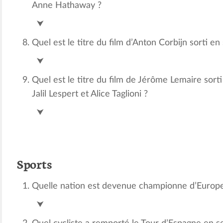
Anne Hathaway ?
Le nouveau stagiaire
⮟
Quel est le titre du film d’Anton Corbijn sorti 
Life
⮟
Quel est le titre du film de Jérôme Lemaire sor
Jalil Lespert et Alice Taglioni ?
Premiers crus
⮟
Sports
Quelle nation est devenue championne d’Europ
Espagne
⮟