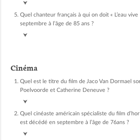
Chimène Badi
⮟
Quel chanteur français à qui on doit « L’eau vive
septembre à l’âge de 85 ans ?
Guy Béart
⮟
Cinéma
Quel est le titre du film de Jaco Van Dormael s
Poelvoorde et Catherine Deneuve ?
Le tout nouveau testament
⮟
Quel cinéaste américain spécialiste du film d’h
est décédé en septembre à l’âge de 76ans ?
Wes Craven
⮟