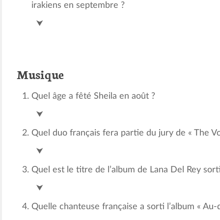
irakiens en septembre ?
Parc Maximilien
⮟
Musique
Quel âge a fêté Sheila en août ?
70 ans
⮟
Quel duo français fera partie du jury de « The V
Cats on trees
⮟
Quel est le titre de l’album de Lana Del Rey sor
Honeyman
⮟
Quelle chanteuse française a sorti l’album « Au