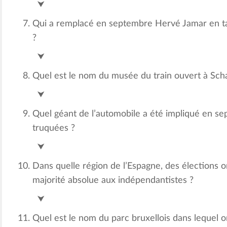
⮟
Qui a remplacé en septembre Hervé Jamar en ta
?
Sophie Wilmès
⮟
Quel est le nom du musée du train ouvert à Sc
Train Worl
⮟
Quel géant de l’automobile a été impliqué en s
truquées ?
VW
⮟
Dans quelle région de l’Espagne, des élections 
majorité absolue aux indépendantistes ?
Catalogne
⮟
Quel est le nom du parc bruxellois dans lequel 