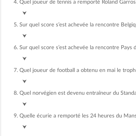
Quel joueur de tennis a remporté Roland Garros 
Rafael Nadal (c Ruud)
⮟
Sur quel score s’est achevée la rencontre Belgiq
6-1
⮟
Sur quel score s’est achevée la rencontre Pays d
1-1
⮟
Quel joueur de football a obtenu en mai le trop
Denis Undav
⮟
Quel norvégien est devenu entraîneur du Standa
Ronny Delia
⮟
Quelle écurie a remporté les 24 heures du Mans
Toyota
⮟