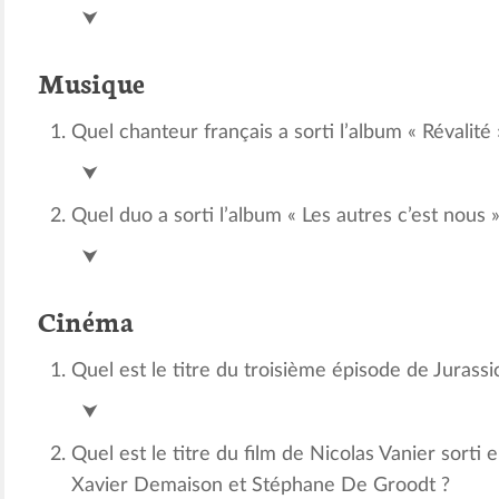
Hayoung Choi (Corée)
⮟
Musique
Quel chanteur français a sorti l’album « Révalité 
M
⮟
Quel duo a sorti l’album « Les autres c’est nous »
BigFlo & Oli
⮟
Cinéma
Quel est le titre du troisième épisode de Jurassi
Le monde d’après
⮟
Quel est le titre du film de Nicolas Vanier sorti 
Xavier Demaison et Stéphane De Groodt ?