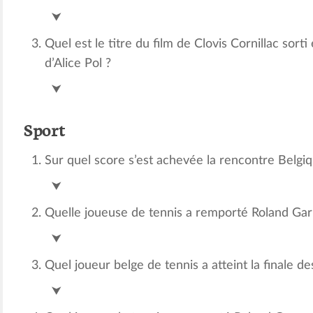
Champagne
⮟
Quel est le titre du film de Clovis Cornillac sorti
d’Alice Pol ?
C’est magnifique
⮟
Sport
Sur quel score s’est achevée la rencontre Belgiq
1-4
/
⮟
Quelle joueuse de tennis a remporté Roland Garr
Iga Swiatek (c Gauff)
⮟
Quel joueur belge de tennis a atteint la finale d
Gilles-Arnaud Bailly
⮟