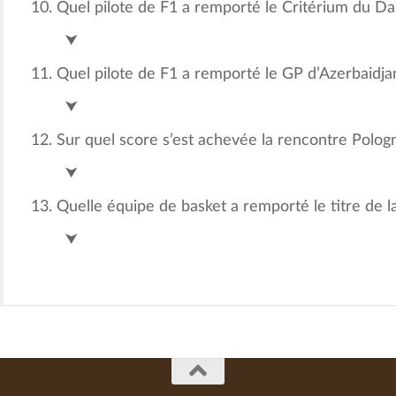
Quel pilote de F1 a remporté le Critérium du Da
Primoz Roglic
⮟
Quel pilote de F1 a remporté le GP d’Azerbaidjan
Max Verstappen
⮟
Sur quel score s’est achevée la rencontre Pologn
0-1
⮟
Quelle équipe de basket a remporté le titre de l
Warriors de Golden State
⮟