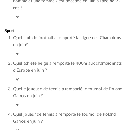
homme et une femme » est décédée en juin à l’âge de 92
ans ?
Anouk Aimée
⮟
Sport
Quel club de football a remporté la Ligue des Champions
en juin?
Real Madrid (c Dortmund)
⮟
Quel athlète belge a remporté le 400m aux championnats
d’Europe en juin ?
Alexander Doom
⮟
Quelle joueuse de tennis a remporté le tournoi de Roland
Garros en juin ?
Iga Swiatek (c Paolini)
⮟
Quel joueur de tennis a remporté le tournoi de Roland
Garros en juin ?
Carlos Alcaraz (c Zverev)