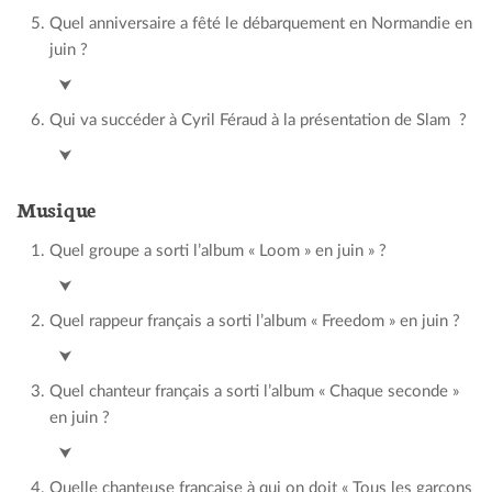
Quel anniversaire a fêté le débarquement en Normandie en
juin ?
80 ans
⮟
Qui va succéder à Cyril Féraud à la présentation de Slam ?
Théo Curin
⮟
Musique
Quel groupe a sorti l’album « Loom » en juin » ?
Imagine Dragon
⮟
Quel rappeur français a sorti l’album « Freedom » en juin ?
Soprano
⮟
Quel chanteur français a sorti l’album « Chaque seconde »
en juin ?
Pierre Garnier
⮟
Quelle chanteuse française à qui on doit « Tous les garçons