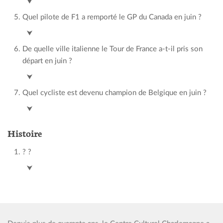
⮟
Quel pilote de F1 a remporté le GP du Canada en juin ?
Max Verstappen
⮟
De quelle ville italienne le Tour de France a-t-il pris son
départ en juin ?
Florence
⮟
Quel cycliste est devenu champion de Belgique en juin ?
Arnaud De Lie
⮟
Histoire
? ?
?
⮟