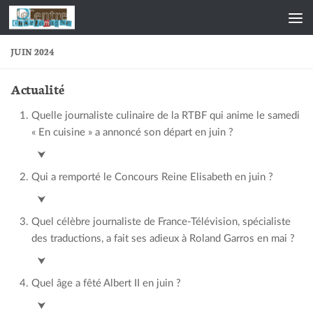
Skip to content
JUIN 2024
Actualité
Quelle journaliste culinaire de la RTBF qui anime le samedi
« En cuisine » a annoncé son départ en juin ?
Candice Kother
⮟
Qui a remporté le Concours Reine Elisabeth en juin ?
Dmytro Udovychenko
⮟
Quel célèbre journaliste de France-Télévision, spécialiste
des traductions, a fait ses adieux à Roland Garros en mai ?
Nelson Monfort
⮟
Quel âge a fêté Albert II en juin ?
90 ans
⮟