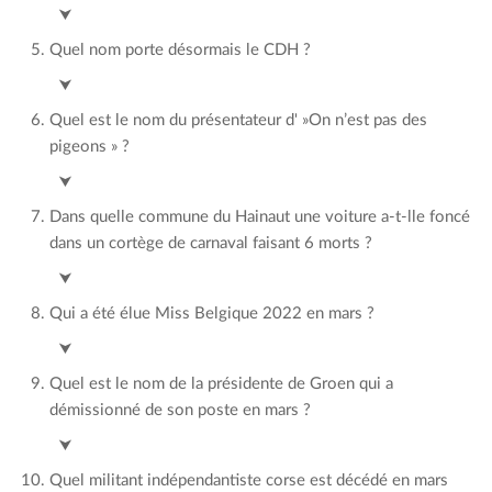
Alain Krivine
⮟
Quel nom porte désormais le CDH ?
Les Engagés
⮟
Quel est le nom du présentateur d' »On n’est pas des
pigeons » ?
Benjamin Maréchal
⮟
Dans quelle commune du Hainaut une voiture a-t-lle foncé
dans un cortège de carnaval faisant 6 morts ?
Stripy-Bracquegnies
⮟
Qui a été élue Miss Belgique 2022 en mars ?
Chayenne Van Aarle
⮟
Quel est le nom de la présidente de Groen qui a
démissionné de son poste en mars ?
Meyren Almaci
⮟
Quel militant indépendantiste corse est décédé en mars