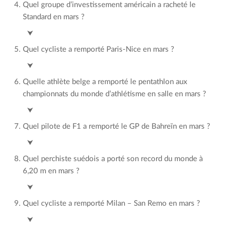
Quel groupe d’investissement américain a racheté le
Standard en mars ?
777 Partners
⮟
Quel cycliste a remporté Paris-Nice en mars ?
Primoz Roglic
⮟
Quelle athlète belge a remporté le pentathlon aux
championnats du monde d’athlétisme en salle en mars ?
Noor Vidts
⮟
Quel pilote de F1 a remporté le GP de Bahreïn en mars ?
Charles Leclerc
⮟
Quel perchiste suédois a porté son record du monde à
6,20 m en mars ?
Armand Duplantis
⮟
Quel cycliste a remporté Milan – San Remo en mars ?
Matej Mohoric
⮟