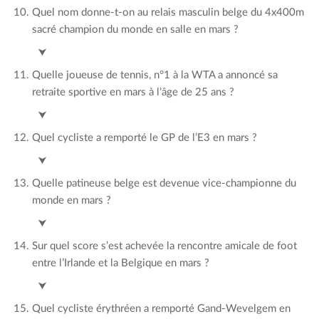
Quel nom donne-t-on au relais masculin belge du 4x400m
sacré champion du monde en salle en mars ?
Tornados
⮟
Quelle joueuse de tennis, n°1 à la WTA a annoncé sa
retraite sportive en mars à l’âge de 25 ans ?
Ashley Barty
⮟
Quel cycliste a remporté le GP de l’E3 en mars ?
Wout Van Aert
⮟
Quelle patineuse belge est devenue vice-championne du
monde en mars ?
Loena Hendrickx
⮟
Sur quel score s’est achevée la rencontre amicale de foot
entre l’Irlande et la Belgique en mars ?
2-2
⮟
Quel cycliste érythréen a remporté Gand-Wevelgem en