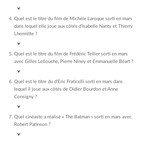
Jean-Jacques Annaud
⮟
Quel est le titre du film de Michèle Laroque sorti en mars
dans lequel elle joue aux côtés d’Isabelle Nanty et Thierry
Lhermitte ?
Alors on danse
⮟
Quel est le titre du film de Frédéric Tellier sorti en mars
avec Gilles Lellouche, Pierre Niney et Emmanuelle Béart ?
Goliath
⮟
Quel est le titre du d’Eric Fraticelli sorti en mars dans
lequel il joue aux côtés de Didier Bourdon et Anne
Consigny ?
Permis de construire
⮟
Quel cinéaste a réalisé « The Batman » sorti en mars avec
Robert Patinson ?
Matt Reeves
⮟