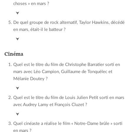
choses » en mars ?
Joyce Jonathan
⮟
De quel groupe de rock alternatif, Taylor Hawkins, décédé
en mars, était-il le batteur ?
Foo Fighters
⮟
Cinéma
Quel est le titre du film de Christophe Barratier sorti en
mars avec Léo Campion, Guillaume de Tonquélec et
Mélanie Doutey ?
Le temps des secrets
⮟
Quel est le titre du film de Louis Julien Petit sorti en mars
avec Audrey Lamy et François Cluzet ?
La Brigade
⮟
Quel cinéaste a réalise le film « Notre-Dame brûle » sorti
en mars ?