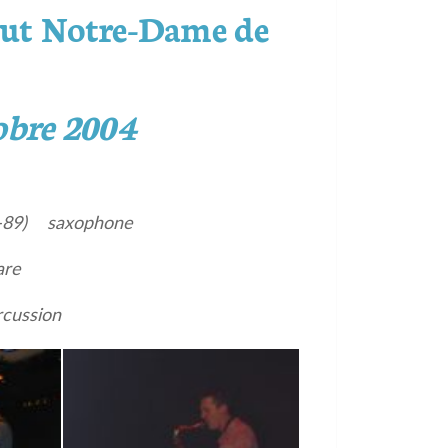
itut Notre-Dame de
obre 2004
88-89) saxophone
are
cussion