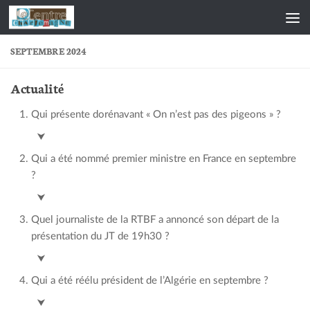
Skip to content
SEPTEMBRE 2024
Actualité
Qui présente dorénavant « On n’est pas des pigeons » ?
Simon François
⮟
Qui a été nommé premier ministre en France en septembre
?
Michel Barnier
⮟
Quel journaliste de la RTBF a annoncé son départ de la
présentation du JT de 19h30 ?
François de Brigode
⮟
Qui a été réélu président de l’Algérie en septembre ?
Abdelmajid Tebboune
⮟