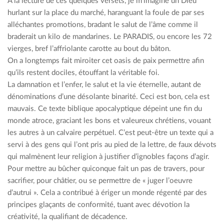
À la lecture de ces quelques versets, je m’imagine un Dieu
hurlant sur la place du marché, haranguant la foule de par ses
alléchantes promotions, bradant le salut de l’âme comme il
braderait un kilo de mandarines. Le PARADIS, ou encore les 72
vierges, bref l’affriolante carotte au bout du bâton.
On a longtemps fait miroiter cet oasis de paix permettre afin
qu’ils restent dociles, étouffant la véritable foi.
La damnation et l’enfer, le salut et la vie éternelle, autant de
dénominations d’une désolante binarité. Ceci est bon, cela est
mauvais. Ce texte biblique apocalyptique dépeint une fin du
monde atroce, graciant les bons et valeureux chrétiens, vouant
les autres à un calvaire perpétuel. C’est peut-être un texte qui a
servi à des gens qui l’ont pris au pied de la lettre, de faux dévots
qui malmènent leur religion à justifier d’ignobles façons d’agir.
Pour mettre au bûcher quiconque fait un pas de travers, pour
sacrifier, pour châtier, ou se permettre de « juger l’oeuvre
d’autrui ». Cela a contribué à ériger un monde régenté par des
principes glaçants de conformité, tuant avec dévotion la
créativité, la qualifiant de décadence.