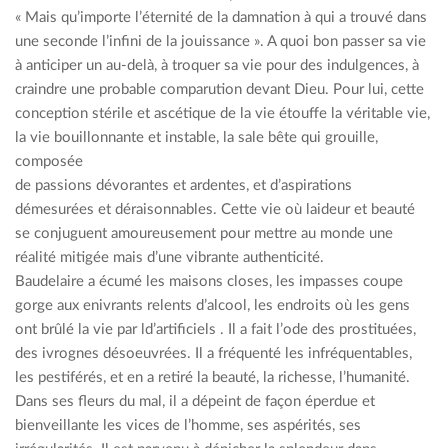
« Mais qu’importe l’éternité de la damnation à qui a trouvé dans
une seconde l’infini de la jouissance ». A quoi bon passer sa vie
à anticiper un au-delà, à troquer sa vie pour des indulgences, à
craindre une probable comparution devant Dieu. Pour lui, cette
conception stérile et ascétique de la vie étouffe la véritable vie,
la vie bouillonnante et instable, la sale bête qui grouille,
composée
de passions dévorantes et ardentes, et d’aspirations
démesurées et déraisonnables. Cette vie où laideur et beauté
se conjuguent amoureusement pour mettre au monde une
réalité mitigée mais d’une vibrante authenticité.
Baudelaire a écumé les maisons closes, les impasses coupe
gorge aux enivrants relents d’alcool, les endroits où les gens
ont brûlé la vie par ld’artificiels . Il a fait l’ode des prostituées,
des ivrognes désoeuvrées. Il a fréquenté les infréquentables,
les pestiférés, et en a retiré la beauté, la richesse, l’humanité.
Dans ses fleurs du mal, il a dépeint de façon éperdue et
bienveillante les vices de l’homme, ses aspérités, ses