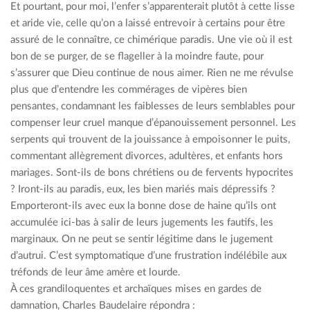
Et pourtant, pour moi, l’enfer s’apparenterait plutôt à cette lisse
et aride vie, celle qu’on a laissé entrevoir à certains pour être
assuré de le connaître, ce chimérique paradis. Une vie où il est
bon de se purger, de se flageller à la moindre faute, pour
s’assurer que Dieu continue de nous aimer. Rien ne me révulse
plus que d’entendre les commérages de vipères bien
pensantes, condamnant les faiblesses de leurs semblables pour
compenser leur cruel manque d’épanouissement personnel. Les
serpents qui trouvent de la jouissance à empoisonner le puits,
commentant allègrement divorces, adultères, et enfants hors
mariages. Sont-ils de bons chrétiens ou de fervents hypocrites
? Iront-ils au paradis, eux, les bien mariés mais dépressifs ?
Emporteront-ils avec eux la bonne dose de haine qu’ils ont
accumulée ici-bas à salir de leurs jugements les fautifs, les
marginaux. On ne peut se sentir légitime dans le jugement
d’autrui. C’est symptomatique d’une frustration indélébile aux
tréfonds de leur âme amère et lourde.
À ces grandiloquentes et archaïques mises en gardes de
damnation, Charles Baudelaire répondra :