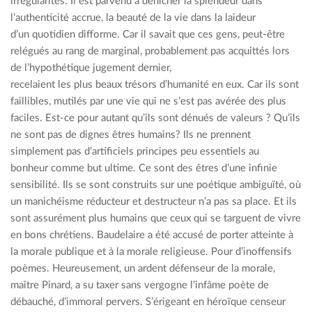
irrégularités. Il est parvenu à dénicher la splendeur dans
l’authenticité accrue, la beauté de la vie dans la laideur
d’un quotidien difforme. Car il savait que ces gens, peut-être
relégués au rang de marginal, probablement pas acquittés lors
de l’hypothétique jugement dernier,
recelaient les plus beaux trésors d’humanité en eux. Car ils sont
faillibles, mutilés par une vie qui ne s’est pas avérée des plus
faciles. Est-ce pour autant qu’ils sont dénués de valeurs ? Qu’ils
ne sont pas de dignes êtres humains? Ils ne prennent
simplement pas d’artificiels principes peu essentiels au
bonheur comme but ultime. Ce sont des êtres d’une infinie
sensibilité. Ils se sont construits sur une poétique ambiguïté, où
un manichéisme réducteur et destructeur n’a pas sa place. Et ils
sont assurément plus humains que ceux qui se targuent de vivre
en bons chrétiens. Baudelaire a été accusé de porter atteinte à
la morale publique et à la morale religieuse. Pour d’inoffensifs
poèmes. Heureusement, un ardent défenseur de la morale,
maître Pinard, a su taxer sans vergogne l’infâme poète de
débauché, d’immoral pervers. S’érigeant en héroïque censeur