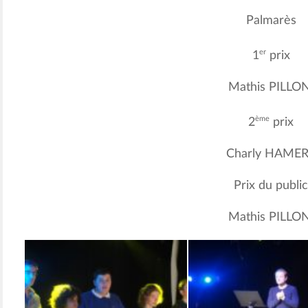
Palmarès
er
1
prix
Mathis PILLON
ème
2
prix
Charly HAME
Prix du public
Mathis PILLON