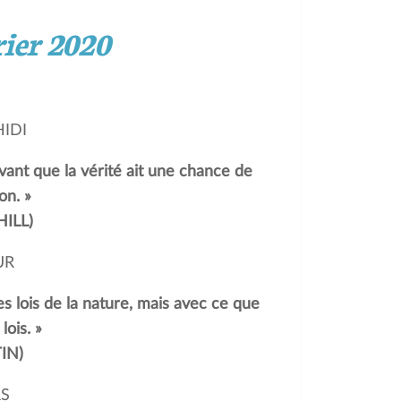
ier 2020
HIDI
ant que la vérité ait une chance de
on. »
ILL)
UR
es lois de la nature, mais avec ce que
lois. »
IN)
RS