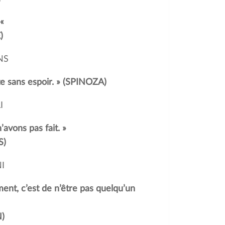
 «
)
NS
nte sans espoir. » (SPINOZA)
I
vons pas fait. »
S)
I
ment, c’est de n’être pas quelqu’un
)