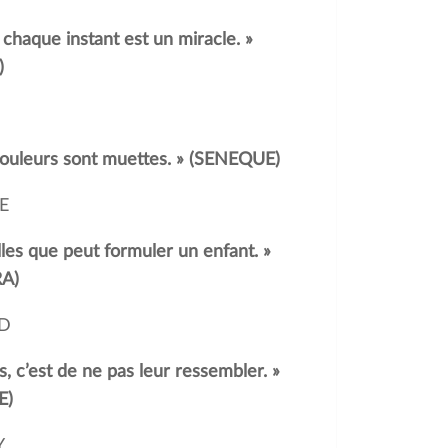
haque instant est un miracle. »
)
 douleurs sont muettes. » (SENEQUE)
E
les que peut formuler un enfant. »
A)
ND
, c’est de ne pas leur ressembler. »
E)
Y