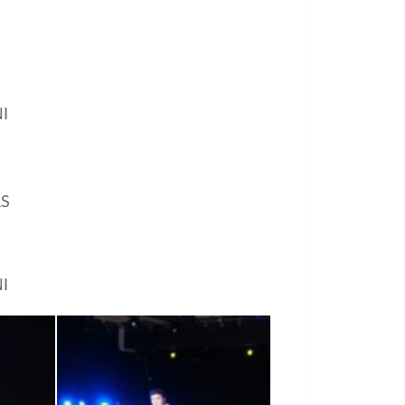
I
RS
I