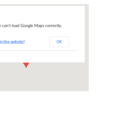
e can't load Google Maps correctly.
toire de l'Institut Notre-
de Jupille
OK
n this website?
rrière le Château, 2 - Jupille
ements