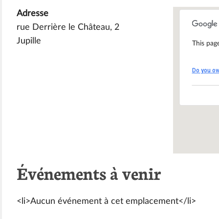
Adresse
rue Derrière le Château, 2
Jupille
This pag
Réfec
Dame 
Do you ow
rue De
Évén
Événements à venir
<li>Aucun événement à cet emplacement</li>